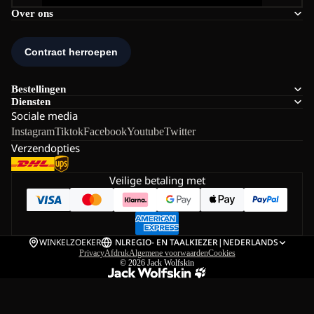
Over ons
Bestellingen
Diensten
Sociale media
Instagram
Tiktok
Facebook
Youtube
Twitter
Verzendopties
Veilige betaling met
WINKELZOEKER
NL
REGIO- EN TAALKIEZER
|
NEDERLANDS
Privacy
Afdruk
Algemene voorwaarden
Cookies
© 2026
Jack Wolfskin