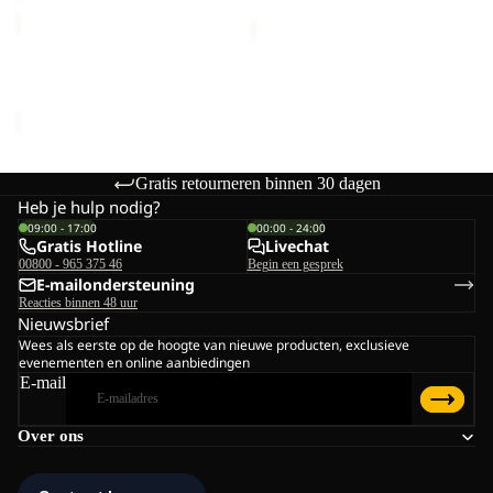
SNOWY
DAYS
PANTS
SNOWY DAYS PANTS K
K
€80,00
Gratis retourneren binnen 30 dagen
Heb je hulp nodig?
09:00 - 17:00
00:00 - 24:00
Gratis Hotline
Livechat
00800 - 965 375 46
Begin een gesprek
E-mailondersteuning
Reacties binnen 48 uur
Nieuwsbrief
Wees als eerste op de hoogte van nieuwe producten, exclusieve
evenementen en online aanbiedingen
E-mail
Over ons