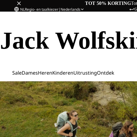
TOT 50% KORTING
To
G
NL
Regio- en taalkiezer
|
Nederlands
Jack Wolfsk
Sale
Dames
Heren
Kinderen
Uitrusting
Ontdek