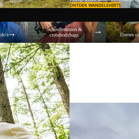
ONTDEK WANDELSHIRTS
Schoudertassen & crossbodybags
Dames outdoor s
Schoudertassen &
olo's
Dames ou
crossbodybags