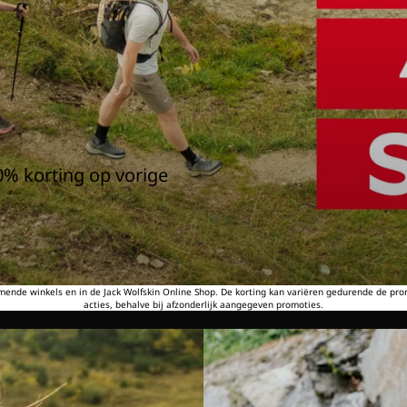
0% korting op vorige
emende winkels en in de Jack Wolfskin Online Shop. De korting kan variëren gedurende de pr
acties, behalve bij afzonderlijk aangegeven promoties.