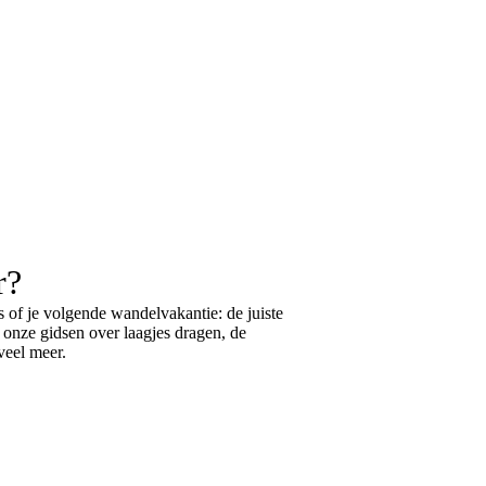
r?
 of je volgende wandelvakantie: de juiste
k onze gidsen over
laagjes dragen
, de
eel meer.