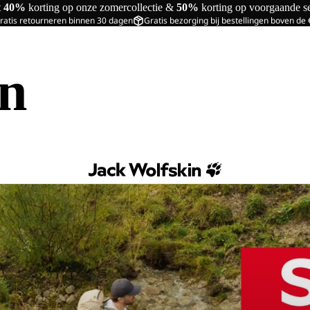
t
40%
korting op onze zomercollectie &
50%
korting op voorgaande s
ratis retourneren binnen 30 dagen
Gratis bezorging bij bestellingen boven de
in