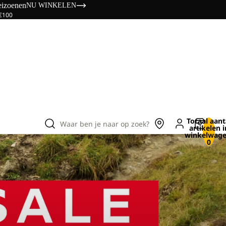
eizoenen
NU WINKELEN
 €100
Totaal aant
Waar ben je naar op zoek?
artikelen i
winkelwage
0