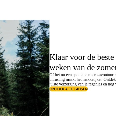
Klaar voor de beste
weken van de zome
Of het nu een spontane micro-avontuur is
uitrusting maakt het makkelijker. Ontde
juiste
verzorging van je regenjas
en nog v
ONTDEK ALLE GIDSEN