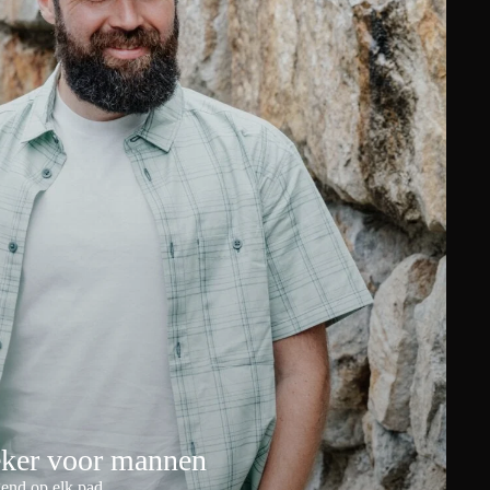
eker voor mannen
end op elk pad.