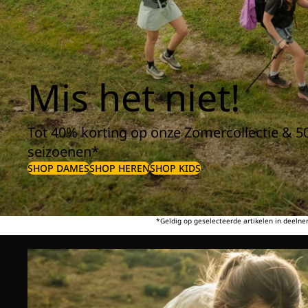
Mis het niet!
Tot 40% korting op onze Zomercollectie & 5
seizoenen*
SHOP DAMES
SHOP HEREN
SHOP KIDS
*Geldig op geselecteerde artikelen in deeln