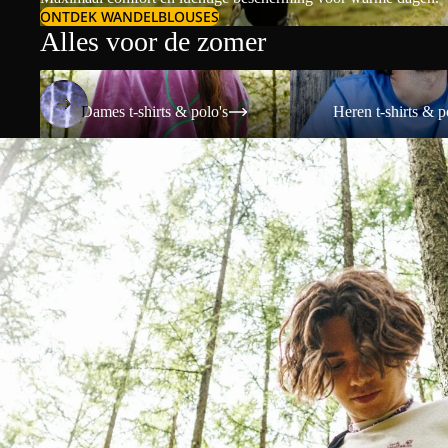
ONTDEK WANDELBLOUSES
Alles voor de zomer
Dames t-shirts & polo's
Heren t-shirts & polo's
Dames t-shirts & polo's
Heren t-shirts & p