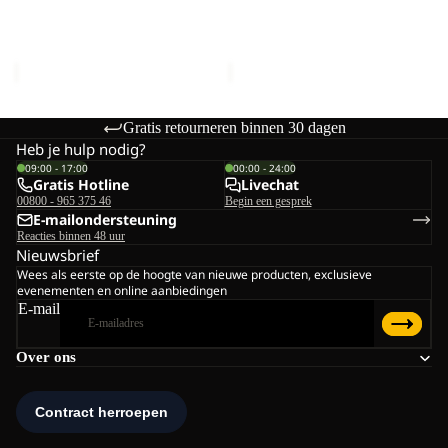
BRAND CAP
BRAND CAP
Prijs met korting
€19,50
Prijs met korting
€19,50
Normale prijs
€33,00
Normale prijs
€33,00
Gratis retourneren binnen 30 dagen
Heb je hulp nodig?
09:00 - 17:00
00:00 - 24:00
Gratis Hotline
Livechat
00800 - 965 375 46
Begin een gesprek
E-mailondersteuning
Reacties binnen 48 uur
Nieuwsbrief
Wees als eerste op de hoogte van nieuwe producten, exclusieve
evenementen en online aanbiedingen
E-mail
Over ons