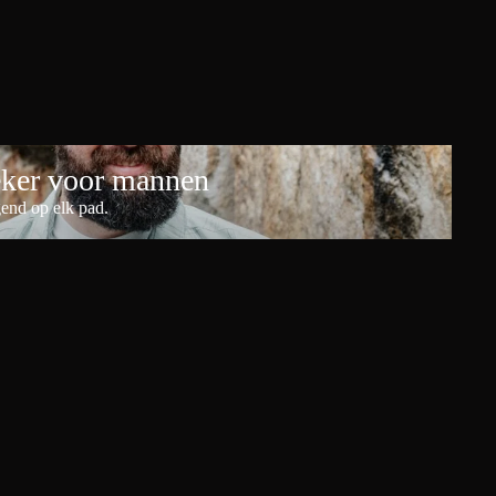
eker voor mannen
end op elk pad.