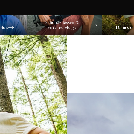
Schoudertassen & crossbodybags
Dames outdoor s
Schoudertassen &
olo's
Dames ou
crossbodybags