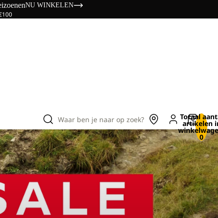
eizoenen
NU WINKELEN
 €100
Totaal aant
Waar ben je naar op zoek?
artikelen i
winkelwage
0