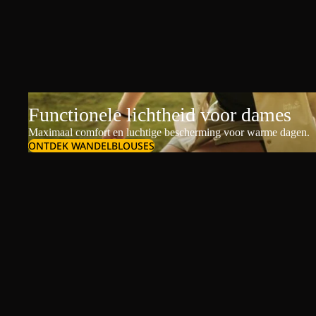
Functionele lichtheid voor dames
Maximaal comfort en luchtige bescherming voor warme dagen.
ONTDEK WANDELBLOUSES