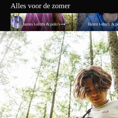
Alles voor de zomer
Dames t-shirts & polo's
Heren t-shirts & polo's
Dames t-shirts & polo's
Heren t-shirts & p