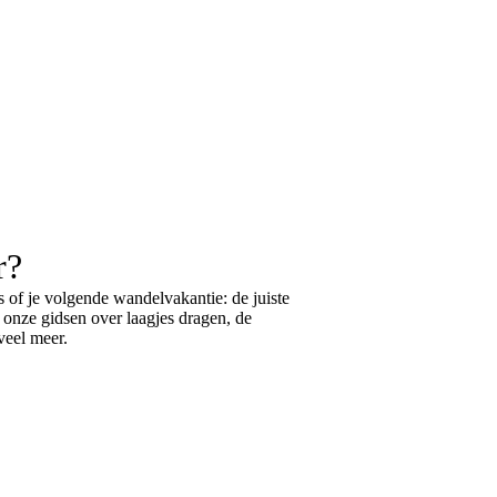
r?
 of je volgende wandelvakantie: de juiste
k onze gidsen over
laagjes dragen
, de
eel meer.