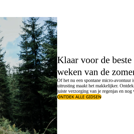
Klaar voor de beste
weken van de zome
Of het nu een spontane micro-avontuur is
uitrusting maakt het makkelijker. Ontde
juiste
verzorging van je regenjas
en nog v
ONTDEK ALLE GIDSEN