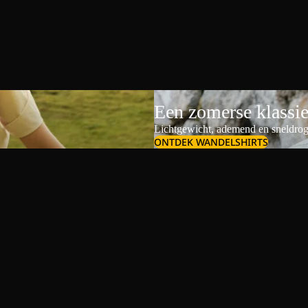
Een zomerse klassi
Lichtgewicht, ademend en sneldrog
ONTDEK WANDELSHIRTS