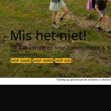
Mis het niet!
Tot 40% korting op onze Zomercollectie & 5
seizoenen*
SHOP DAMES
SHOP HEREN
SHOP KIDS
*Geldig op geselecteerde artikelen in deeln