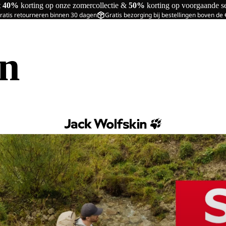
t
40%
korting op onze zomercollectie &
50%
korting op voorgaande s
ratis retourneren binnen 30 dagen
Gratis bezorging bij bestellingen boven de
in