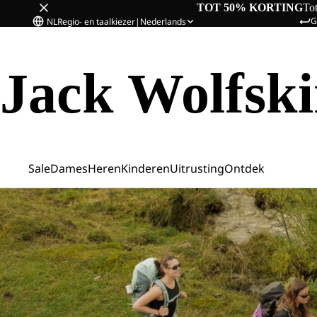
TOT 50% KORTING
To
G
NL
Regio- en taalkiezer
|
Nederlands
Jack Wolfsk
Sale
Dames
Heren
Kinderen
Uitrusting
Ontdek