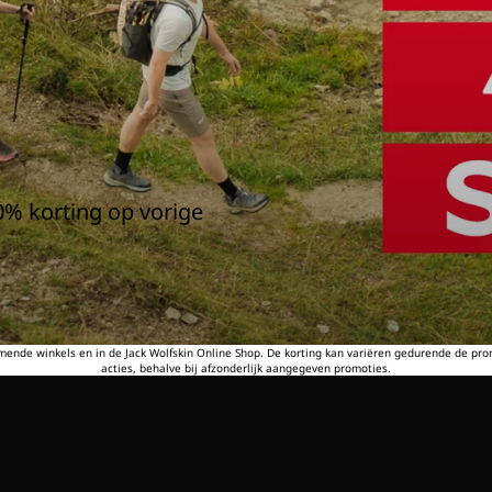
0% korting op vorige
emende winkels en in de Jack Wolfskin Online Shop. De korting kan variëren gedurende de pr
acties, behalve bij afzonderlijk aangegeven promoties.