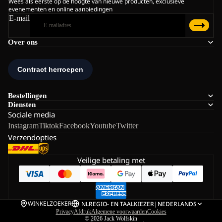
Wees als eerste op de hoogte van nieuwe producten, exclusieve
evenementen en online aanbiedingen
E-mail
Over ons
Bestellingen
Diensten
Sociale media
Instagram
Tiktok
Facebook
Youtube
Twitter
Verzendopties
Veilige betaling met
WINKELZOEKER
NL
REGIO- EN TAALKIEZER
|
NEDERLANDS
Privacy
Afdruk
Algemene voorwaarden
Cookies
© 2026
Jack Wolfskin