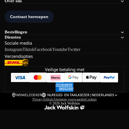
Over ons
Bestellingen
Diensten
Sociale media
Instagram
Tiktok
Facebook
Youtube
Twitter
Verzendopties
Veilige betaling met
WINKELZOEKER
NL
REGIO- EN TAALKIEZER
|
NEDERLANDS
Privacy
Afdruk
Algemene voorwaarden
Cookies
© 2026
Jack Wolfskin