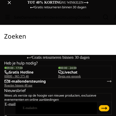
TOT 40% KORTING
NU WINKELEN
Gratis retourneren binnen 30 dagen
Sale
Dames
Heren
Kinderen
Uitrusting
Ontdek
Zoeken
Gratis retourneren binnen 30 dagen
Heb je hulp nodig?
09:00 - 17:00
00:00 - 24:00
Gratis Hotline
Livechat
00800 - 965 375 46
Begin een gesprek
E-mailondersteuning
Reacties binnen 48 uur
Nieuwsbrief
Wees als eerste op de hoogte van nieuwe producten, exclusieve
evenementen en online aanbiedingen
E-mail