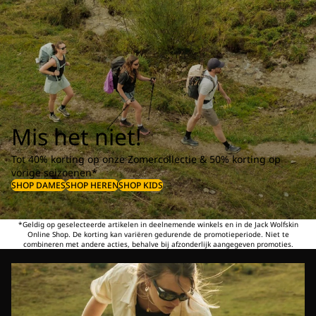
Mis het niet!
Tot 40% korting op onze Zomercollectie & 50% korting op
vorige seizoenen*
SHOP DAMES
SHOP HEREN
SHOP KIDS
*Geldig op geselecteerde artikelen in deelnemende winkels en in de Jack Wolfskin
Online Shop. De korting kan variëren gedurende de promotieperiode. Niet te
combineren met andere acties, behalve bij afzonderlijk aangegeven promoties.