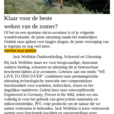
Klaar voor de beste
weken van de zomer?
Of het nu een spontane micro-avontuur is of je volgende
wandelvakantie: de juiste uitrusting maakt het makkelijker.
Ontdek onze gidsen over
laagjes dragen
, de juiste
verzorging van
je regenjas
en nog veel meer.
ONTDEK ALLE GIDSEN
Jack Wolfskin Outdoorkleding, Schoeisel en Uitrusting
Bij Jack Wolfskin staan we voor hoogwaardige, duurzame
outdoor kleding, schoenen en uitrusting die je betrouwbaar
beschermt tijdens al je avonturen. Getrouw aan ons motto "WE
LIVE TO DISCOVER" combineert onze prestatiegerichte
uitrusting technologische innovatie met compromisloze
functionaliteit voor wandelen, trektochten, reizen en het
dagelijkse stadsleven. Geleid door onze ontwerpfilosofie
Engineered in Germany, Proven in the Wild
, zetten we ons
volledig in voor het gebruik van gerecyclede materialen en
milieuvriendelijke, PFC-vrije productie om de natuur die we
samen verkennen te behouden. Jack Wolfskin is jouw vertrouwde
partner voor functionele kwaliteit en onvoorspelbaar weer.