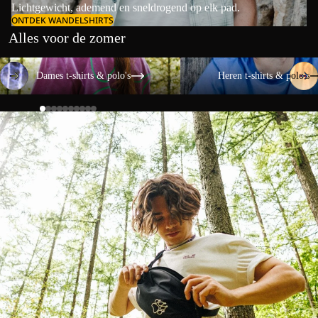
Lichtgewicht, ademend en sneldrogend op elk pad.
ONTDEK WANDELSHIRTS
Alles voor de zomer
Dames t-shirts & polo's
Heren t-shirts & polo's
Dames t-shirts & polo's
Heren t-shirts & polo's