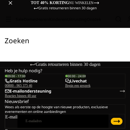
TOT 40% KORTING
NU WINKELEN
Gratis retourneren binnen 30 dagen
Sale
Dames
Heren
Kinderen
Uitrusting
Ontdek
Zoeken
Gratis retourneren binnen 30 dagen
Heb je hulp nodig?
09:00 - 17:00
00:00 - 24:00
Gratis Hotline
Livechat
00800 - 965 375 46
Begin een gesprek
E-mailondersteuning
Reacties binnen 48 uur
Nieuwsbrief
Wees als eerste op de hoogte van nieuwe producten, exclusieve
evenementen en online aanbiedingen
E-mail