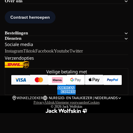
Over ons
Bestellingen
Diensten
Sociale media
Instagram
Tiktok
Facebook
Youtube
Twitter
Verzendopties
Veilige betaling met
WINKELZOEKER
NL
REGIO- EN TAALKIEZER
|
NEDERLANDS
Privacy
Afdruk
Algemene voorwaarden
Cookies
© 2026
Jack Wolfskin