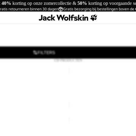
t
40%
korting op onze zomercollectie &
50%
korting op voorgaande s
ratis retourneren binnen 30 dagen
Gratis bezorging bij bestellingen boven de
FILTERS
159 PRODUCTEN
TECH
T
Uitverkoop
M
HIC T W
TECH T M
orting
€24,00
Normale prijs
Prijs met korting
€21,00
Nor
€35,00
VONNAN
GRAPHIC
Uitverkoop
T
VONNAN GRAPHIC T M