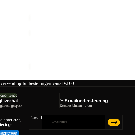
ORIGINAL
male prijs
Prijs met korting
€21,00
Normale prijs
T
€35,00
W
ACTAMIC
LONGSLEEVE
Uitverkoop
K
ACTAMIC LONGSLEEVE K
male prijs
Prijs met korting
€15,00
Normale prijs
€30,00
 verzending bij bestellingen vanaf €100
00:00 - 24:00
Livechat
E-mailondersteuning
gin een gesprek
Reacties binnen 48 uur
E-mail
we producten,
iedingen