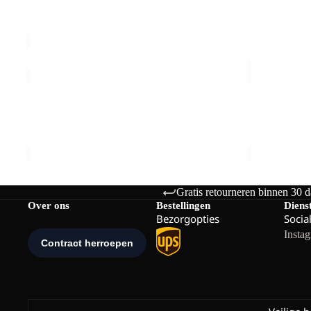
W
Prijs met korting
€22,50
Normale prijs
€35,00
€45,00
PRELIGHT
TECH
SUNCOOL
T
Uitverkoop
T
Uitverkoop
W
PRELIGHT SUNCOOL T W
TECH T W
W
Prijs met korting
€30,00
Normale prijs
Prijs met k
€50,00
€35,00
Gratis retourneren binnen 30 
Over ons
Bestellingen
Diens
Bezorgopties
Socia
Insta