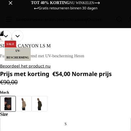
TOT 40% KORTING
NU WINKELEN
Gratis retourneren binnen 30 dagen
Sale
Dames
Heren
Kinderen
Uitrusting
Ontdek
/
02
AFBEELDING
AFBEELDING
ONS
ONS
LIFESTYLE
MODEL
MODEL
OPENEN
OPENEN
SALE
SIERRA CANYON LS M
IS
IS
IN
IN
UV-
185
185
VOLLEDIG
VOLLEDIG
Functioneel overhemd met UV-bescherming Heren
CM
CM
BESCHERMING
SCHERM
SCHERM
LANG
LANG
Beoordeel het product nu
EN
EN
DRAAGT
DRAAGT
Prijs met korting
€54,00
Normale prijs
MAAT
MAAT
€90,00
L.
L.
black
Size
S