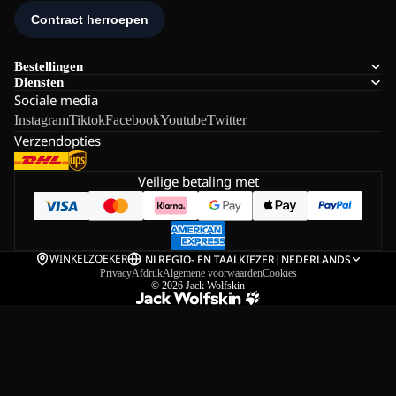
Bestellingen
Diensten
Sociale media
Instagram
Tiktok
Facebook
Youtube
Twitter
Verzendopties
Veilige betaling met
WINKELZOEKER
NL
REGIO- EN TAALKIEZER
|
NEDERLANDS
Privacy
Afdruk
Algemene voorwaarden
Cookies
© 2026
Jack Wolfskin