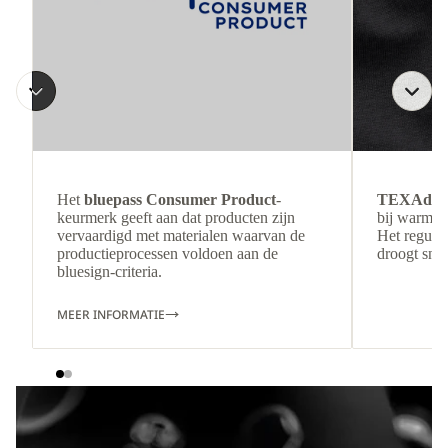
Het
bluepass Consumer Product
-
TEXAdri
keurmerk geeft aan dat producten zijn
bij warmer
vervaardigd met materialen waarvan de
Het regulee
productieprocessen voldoen aan de
droogt snel
bluesign-criteria.
MEER INFORMATIE