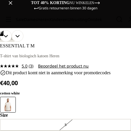
TOT 40% KORTING
NU WINKELEN
Gratis retourneren binnen 30 dagen
Sale
Dames
Heren
Kinderen
Uitrusting
Ontdek
/
05
AFBEELDING
AFBEELDING
AFBEELDING
AFBEELDING
AFBEELDING
ONS
ONS
LIFESTYLE
MODEL
MODEL
OPENEN
OPENEN
OPENEN
OPENEN
OPENEN
ESSENTIAL T M
IS
IS
IN
IN
IN
IN
IN
185
185
VOLLEDIG
VOLLEDIG
VOLLEDIG
VOLLEDIG
VOLLEDIG
T-shirt van biologisch katoen Heren
CM
CM
SCHERM
SCHERM
SCHERM
SCHERM
SCHERM
LANG
LANG
5.0
(3)
Beoordeel het product nu
EN
EN
Lees
DRAAGT
DRAAGT
Dit product komt niet in aanmerking voor promotiecodes
3
MAAT
MAAT
beoordelingen.
L.
L.
€40,00
Dezelfde
paginalink.
cotton white
Size
S