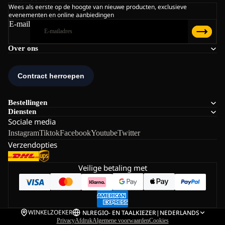
Wees als eerste op de hoogte van nieuwe producten, exclusieve
evenementen en online aanbiedingen
E-mail
Over ons
Bestellingen
Diensten
Sociale media
Instagram
Tiktok
Facebook
Youtube
Twitter
Verzendopties
Veilige betaling met
WINKELZOEKER
NL
REGIO- EN TAALKIEZER
|
NEDERLANDS
Privacy
Afdruk
Algemene voorwaarden
Cookies