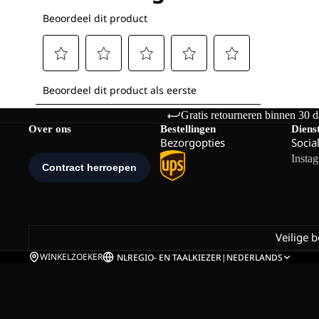
Gratis retourneren binnen 30 
Over ons
Bestellingen
Diens
Bezorgopties
Socia
Insta
Veilige 
WINKELZOEKER
NL
REGIO- EN TAALKIEZER
|
NEDERLANDS