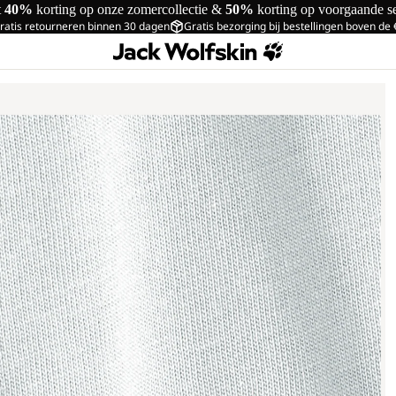
t
40%
korting op onze zomercollectie &
50%
korting op voorgaande s
ratis retourneren binnen 30 dagen
Gratis bezorging bij bestellingen boven de