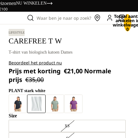
eizoenen
NU WINKELEN
 €100
Totaal aant
Waar ben je naar op zoek?
artikelen i
winkelwage
0
LIFESTYLE
CAREFREE T W
T-shirt van biologisch katoen Dames
Beoordeel het product nu
Prijs met korting
€21,00
Normale
prijs
€35,00
PLANT stark white
Size
XS