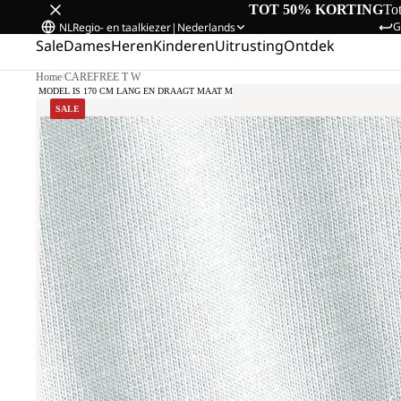
TOT 50% KORTING
To
G
NL
Regio- en taalkiezer
|
Nederlands
Sale
Dames
Heren
Kinderen
Uitrusting
Ontdek
Home
/
CAREFREE T W
ONS MODEL IS 170 CM LANG EN DRAAGT MAAT M
SALE