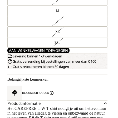
S
M
L
XL
2XL
AAN WINKELWAGEN TOEVOEGEN
Levering binnen 1-3 werkdagen
Gratis verzending bij bestellingen van meer dan € 100
Gratis retourneren binnen 30 dagen
Belangrijkste kenmerken
BIOLOGISCH KATOEN
Productinformatie
Het CAREFREE T W T-shirt nodigt je uit om het avontuur
in het leven van alledag te vieren en onbezwaard de natuur
te omarmen. Bij dit T-shirt gaat casual stijl samen met een