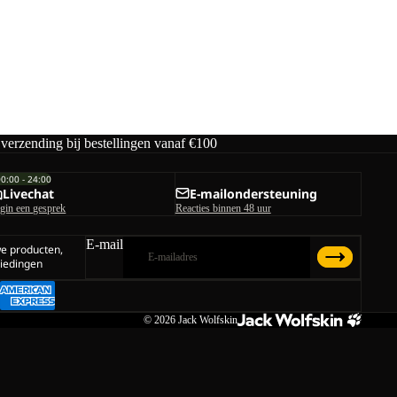
 verzending bij bestellingen vanaf €100
00:00 - 24:00
Livechat
E-mailondersteuning
gin een gesprek
Reacties binnen 48 uur
E-mail
we producten,
iedingen
© 2026
Jack Wolfskin