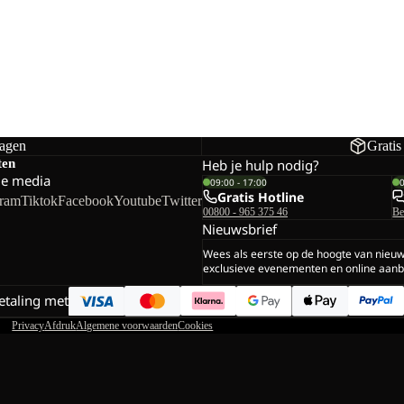
dagen
Gratis
ten
Heb je hulp nodig?
le media
09:00 - 17:00
Gratis Hotline
gram
Tiktok
Facebook
Youtube
Twitter
00800 - 965 375 46
Be
Nieuwsbrief
Wees als eerste op de hoogte van nieu
exclusieve evenementen en online aanb
betaling met
Privacy
Afdruk
Algemene voorwaarden
Cookies