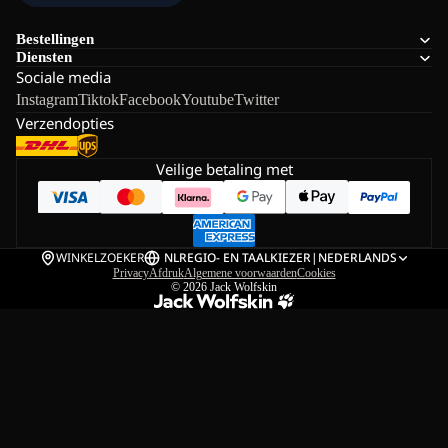
Bestellingen
Diensten
Sociale media
Instagram
Tiktok
Facebook
Youtube
Twitter
Verzendopties
Veilige betaling met
WINKELZOEKER
NL
REGIO- EN TAALKIEZER
|
NEDERLANDS
Privacy
Afdruk
Algemene voorwaarden
Cookies
© 2026
Jack Wolfskin