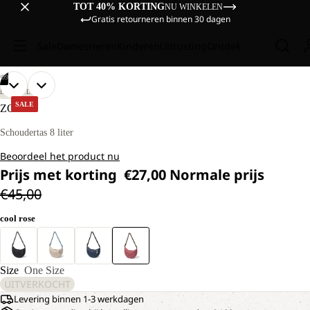
TOT 40% KORTING
NU WINKELEN
Gratis retourneren binnen 30 dagen
Sale
Dames
Heren
Kinderen
Uitrusting
Ontdek
/
09
AFBEELDING
AFBEELDING
AFBEELDING
AFBEELDING
AFBEELDING
AFBEELDING
AFBEELDING
AFBEELDING
AFBEELDING
LIFESTYLE
OPENEN
OPENEN
OPENEN
OPENEN
OPENEN
OPENEN
OPENEN
OPENEN
OPENEN
SALE
ZOYA 8
IN
IN
IN
IN
IN
IN
IN
IN
IN
VOLLEDIG
VOLLEDIG
VOLLEDIG
VOLLEDIG
VOLLEDIG
VOLLEDIG
VOLLEDIG
VOLLEDIG
VOLLEDIG
Schoudertas 8 liter
SCHERM
SCHERM
SCHERM
SCHERM
SCHERM
SCHERM
SCHERM
SCHERM
SCHERM
Beoordeel het product nu
Prijs met korting
€27,00
Normale prijs
€45,00
cool rose
Size
One Size
UITVERKOCHT
Levering binnen 1-3 werkdagen