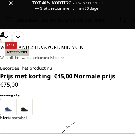
TOT 40% KORTING
NU WINKELEN
Gratis retourneren binnen 30 dagen
Sale
Dames
Heren
Kinderen
Uitrusting
Ontdek
/
07
AFBEELDING
AFBEELDING
AFBEELDING
AFBEELDING
AFBEELDING
AFBEELDING
AFBEELDING
WANDELEN
OPENEN
OPENEN
OPENEN
OPENEN
OPENEN
OPENEN
OPENEN
SALE
WOODLAND 2 TEXAPORE MID VC K
IN
IN
IN
IN
IN
IN
IN
WATERDICHT
VOLLEDIG
VOLLEDIG
VOLLEDIG
VOLLEDIG
VOLLEDIG
VOLLEDIG
VOLLEDIG
Waterdichte wandelschoenen Kinderen
SCHERM
SCHERM
SCHERM
SCHERM
SCHERM
SCHERM
SCHERM
Beoordeel het product nu
Prijs met korting
€45,00
Normale prijs
€75,00
evening sky
Size
Maattabel
26