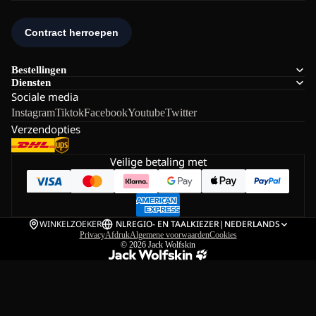
Bestellingen
Diensten
Sociale media
Instagram
Tiktok
Facebook
Youtube
Twitter
Verzendopties
Veilige betaling met
WINKELZOEKER
NL
REGIO- EN TAALKIEZER
|
NEDERLANDS
Privacy
Afdruk
Algemene voorwaarden
Cookies
© 2026
Jack Wolfskin