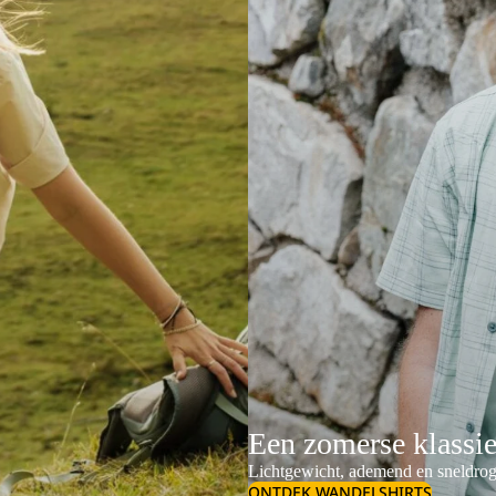
Een zomerse klassi
Lichtgewicht, ademend en sneldrog
ONTDEK WANDELSHIRTS