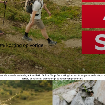
0% korting op vorige
emende winkels en in de Jack Wolfskin Online Shop. De korting kan variëren gedurende de pr
acties, behalve bij afzonderlijk aangegeven promoties.