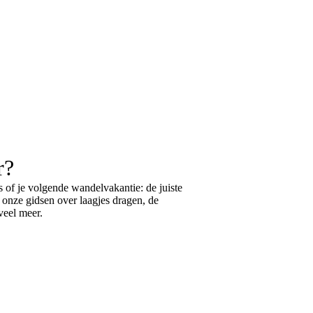
r?
 of je volgende wandelvakantie: de juiste
k onze gidsen over
laagjes dragen
, de
eel meer.