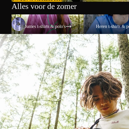
Alles voor de zomer
Dames t-shirts & polo's
Heren t-shirts & polo's
Dames t-shirts & polo's
Heren t-shirts & p