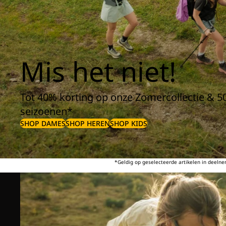
Mis het niet!
Tot 40% korting op onze Zomercollectie & 5
seizoenen*
SHOP DAMES
SHOP HEREN
SHOP KIDS
*Geldig op geselecteerde artikelen in deeln