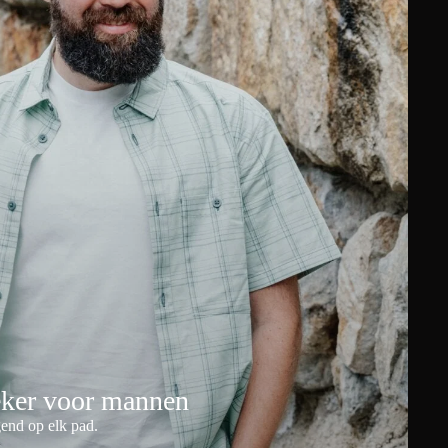
eker voor mannen
end op elk pad.