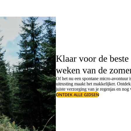
Klaar voor de beste
weken van de zome
Of het nu een spontane micro-avontuur is
uitrusting maakt het makkelijker. Ontde
juiste
verzorging van je regenjas
en nog v
ONTDEK ALLE GIDSEN