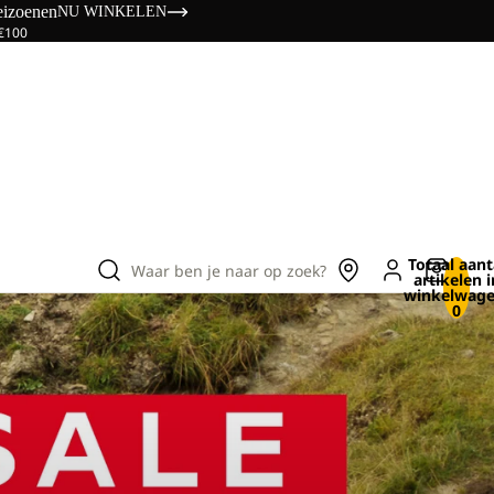
eizoenen
NU WINKELEN
 €100
Totaal aant
Waar ben je naar op zoek?
artikelen i
winkelwage
0