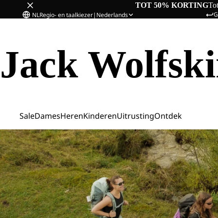
TOT 50% KORTING
To
G
NL
Regio- en taalkiezer
|
Nederlands
Jack Wolfsk
Sale
Dames
Heren
Kinderen
Uitrusting
Ontdek