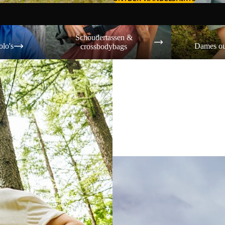
Schoudertassen & crossbodybags
Dames outdoor s
Schoudertassen &
olo's
Dames ou
crossbodybags