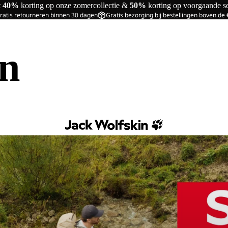
t
40%
korting op onze zomercollectie &
50%
korting op voorgaande s
ratis retourneren binnen 30 dagen
Gratis bezorging bij bestellingen boven de
in