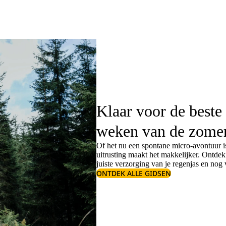
Klaar voor de beste
weken van de zome
Of het nu een spontane micro-avontuur is
uitrusting maakt het makkelijker. Ontde
juiste
verzorging van je regenjas
en nog v
ONTDEK ALLE GIDSEN