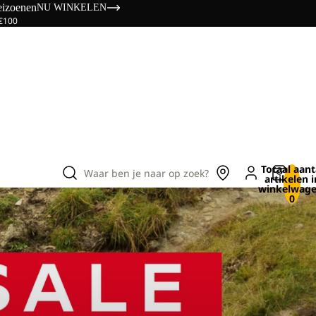
eizoenen
NU WINKELEN
 €100
Totaal aant
Waar ben je naar op zoek?
artikelen i
winkelwage
0