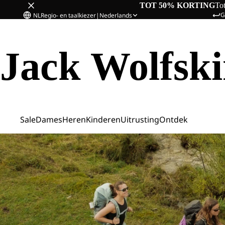
TOT 50% KORTING
To
G
NL
Regio- en taalkiezer
|
Nederlands
Jack Wolfsk
Sale
Dames
Heren
Kinderen
Uitrusting
Ontdek