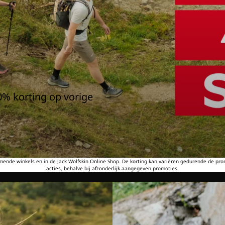
0% korting op vorige
emende winkels en in de Jack Wolfskin Online Shop. De korting kan variëren gedurende de pr
acties, behalve bij afzonderlijk aangegeven promoties.