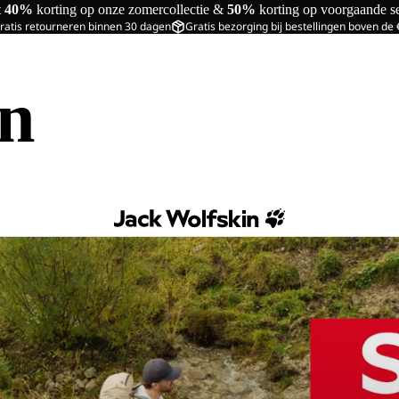
t
40%
korting op onze zomercollectie &
50%
korting op voorgaande s
ratis retourneren binnen 30 dagen
Gratis bezorging bij bestellingen boven de
in