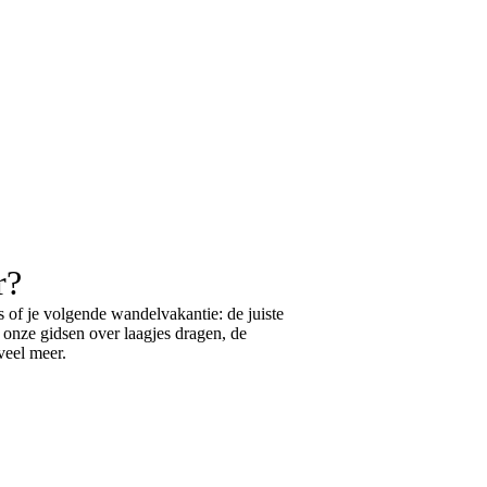
r?
 of je volgende wandelvakantie: de juiste
k onze gidsen over
laagjes dragen
, de
eel meer.