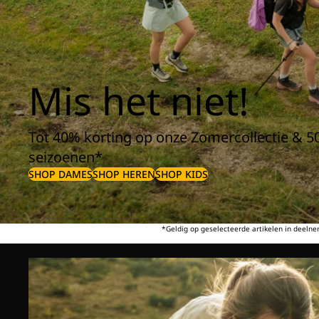
Mis het niet!
Tot 40% korting op onze Zomercollectie & 5
seizoenen*
SHOP DAMES
SHOP HEREN
SHOP KIDS
*Geldig op geselecteerde artikelen in deeln