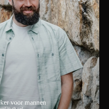
eker voor mannen
end op elk pad.