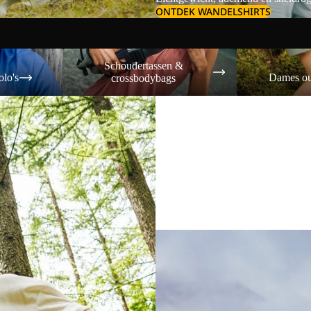
ONTDEK WANDELSHIRTS
Schoudertassen & crossbodybags
Dames outdoor s
Schoudertassen &
olo's
Dames ou
crossbodybags