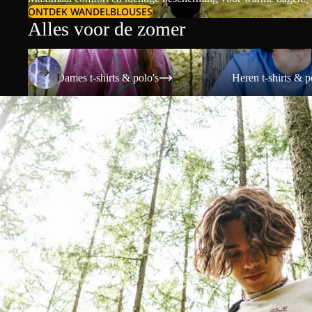
ONTDEK WANDELBLOUSES
Alles voor de zomer
Dames t-shirts & polo's
Heren t-shirts & polo's
Dames t-shirts & polo's
Heren t-shirts & p