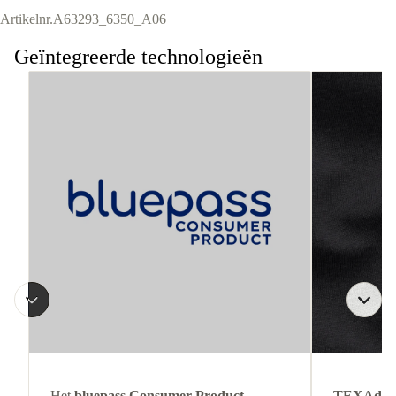
Artikelnr.
A63293_6350_A06
Geïntegreerde technologieën
Het
bluepass Consumer Product
-
TEXAdri