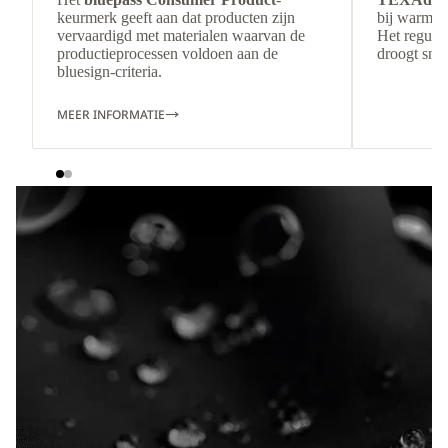
keurmerk geeft aan dat producten zijn
bij warmer
vervaardigd met materialen waarvan de
Het regulee
productieprocessen voldoen aan de
droogt snel
bluesign-criteria.
MEER INFORMATIE