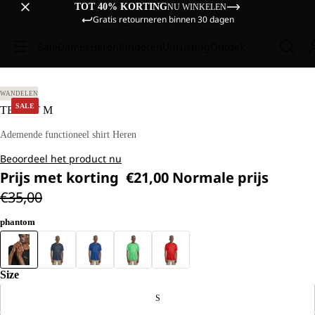
TOT 40% KORTING
NU WINKELEN
Gratis retourneren binnen 30 dagen
Sale
Dames
Heren
Kinderen
Uitrusting
Ontdek
 L.
WANDELEN
SALE
TECH T M
Ademende functioneel shirt Heren
Beoordeel het product nu
Prijs met korting
€21,00
Normale prijs
€35,00
phantom
Size
S