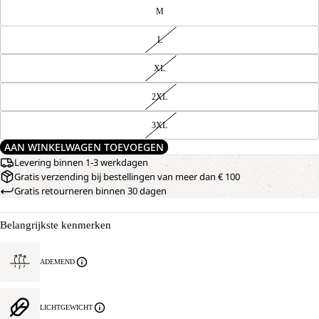
M
L
XL
2XL
3XL
AAN WINKELWAGEN TOEVOEGEN
Levering binnen 1-3 werkdagen
Gratis verzending bij bestellingen van meer dan € 100
Gratis retourneren binnen 30 dagen
Belangrijkste kenmerken
AFBEELDING
ONS
MODEL
OPENEN
IS
IN
ADEMEND
185
VOLLEDIG
CM
SCHERM
LANG
EN
LICHTGEWICHT
DRAAGT