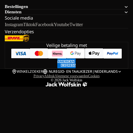
Bestellingen
Diensten
Sociale media
Instagram
Tiktok
Facebook
Youtube
Twitter
Verzendopties
Veilige betaling met
WINKELZOEKER
NL
REGIO- EN TAALKIEZER
|
NEDERLANDS
Privacy
Afdruk
Algemene voorwaarden
Cookies
© 2026
Jack Wolfskin