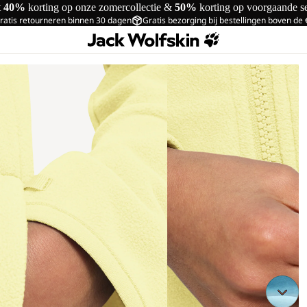
t
40%
korting op onze zomercollectie &
50%
korting op voorgaande s
ratis retourneren binnen 30 dagen
Gratis bezorging bij bestellingen boven de