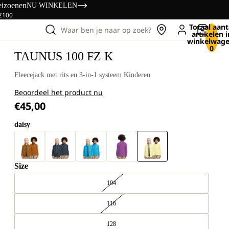
eizoenen
NU WINKELEN
 €100
Totaal aant
Waar ben je naar op zoek?
artikelen i
winkelwage
0
TAUNUS 100 FZ K
Fleecejack met rits en 3-in-1 systeem Kinderen
Beoordeel het product nu
€45,00
daisy
Size
104
116
128