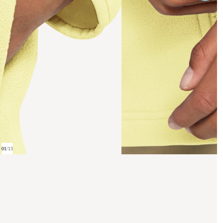
01
/
13