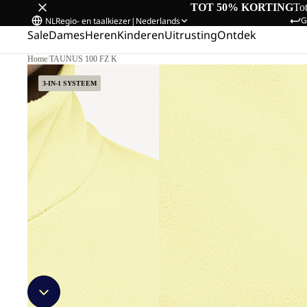
TOT 50% KORTING
To
G
NL
Regio- en taalkiezer
|
Nederlands
Sale
Dames
Heren
Kinderen
Uitrusting
Ontdek
Home
/
TAUNUS 100 FZ K
3-IN-1 SYSTEEM