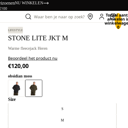
eizoenen
NU WINKELEN
 €100
Totaal aant
Waar ben je naar op zoek?
artikelen i
winkelwage
0
LIFESTYLE
STONE LITE JKT M
Warme fleecejack Heren
Beoordeel het product nu
€120,00
obsidian moss
Size
S
M