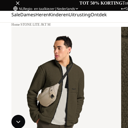
TOT 50% KORTING
To
G
NL
Regio- en taalkiezer
|
Nederlands
Sale
Dames
Heren
Kinderen
Uitrusting
Ontdek
Home
/
STONE LITE JKT M