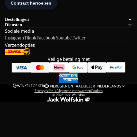
Bestellingen
Diensten
Sociale media
Instagram
Tiktok
Facebook
Youtube
Twitter
Verzendopties
Veilige betaling met
WINKELZOEKER
NL
REGIO- EN TAALKIEZER
|
NEDERLANDS
Privacy
Afdruk
Algemene voorwaarden
Cookies
© 2026
Jack Wolfskin