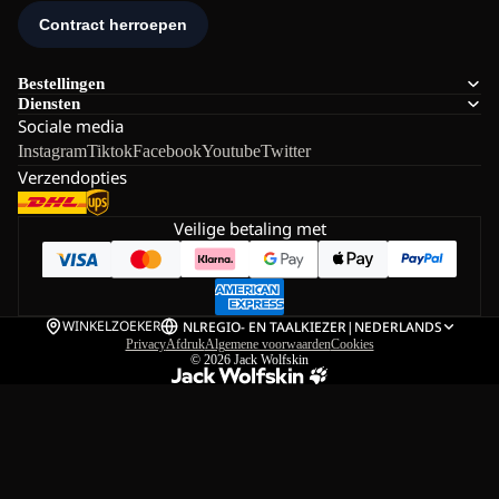
Bestellingen
Diensten
Sociale media
Instagram
Tiktok
Facebook
Youtube
Twitter
Verzendopties
Veilige betaling met
WINKELZOEKER
NL
REGIO- EN TAALKIEZER
|
NEDERLANDS
Privacy
Afdruk
Algemene voorwaarden
Cookies
© 2026
Jack Wolfskin