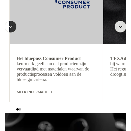
Het
bluepass Consumer Product
-
TEXAdri
keurmerk geeft aan dat producten zijn
bij warmer
vervaardigd met materialen waarvan de
Het regulee
productieprocessen voldoen aan de
droogt snel
bluesign-criteria.
MEER INFORMATIE