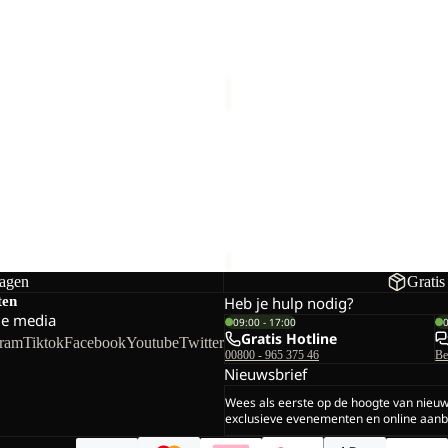
PICO
TRAIL
PANTS
L SHORTS M
PICO TRAIL PANTS W
W
€90,00
dagen
Gratis
ten
Heb je hulp nodig?
le media
09:00 - 17:00
Gratis Hotline
gram
Tiktok
Facebook
Youtube
Twitter
00800 - 965 375 46
Be
Nieuwsbrief
Wees als eerste op de hoogte van nieu
exclusieve evenementen en online aanb