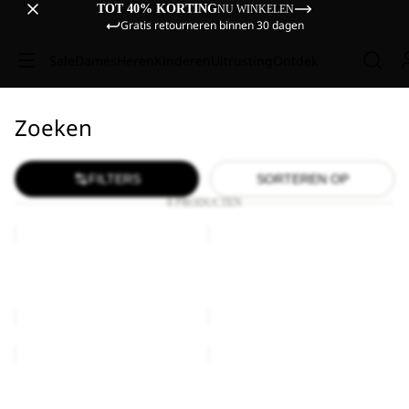
TOT 40% KORTING
NU WINKELEN
Gratis retourneren binnen 30 dagen
Sale
Dames
Heren
Kinderen
Uitrusting
Ontdek
Zoeken
FILTERS
SORTEREN OP
8 PRODUCTEN
MOONRISE
MOONRISE
FZ
FZ
W
W
MOONRISE FZ W
MOONRISE FZ W
€90,00
€90,00
MOONRISE
MOONRISE
FZ
FZ
W
W
MOONRISE FZ W
MOONRISE FZ W