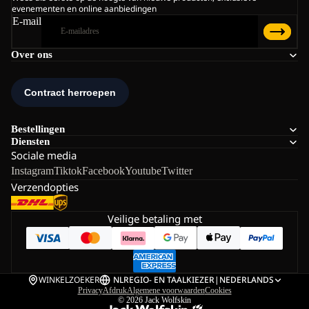
evenementen en online aanbiedingen
E-mail
Over ons
Bestellingen
Diensten
Sociale media
Instagram
Tiktok
Facebook
Youtube
Twitter
Verzendopties
Veilige betaling met
WINKELZOEKER
NL
REGIO- EN TAALKIEZER
|
NEDERLANDS
Privacy
Afdruk
Algemene voorwaarden
Cookies
© 2026
Jack Wolfskin