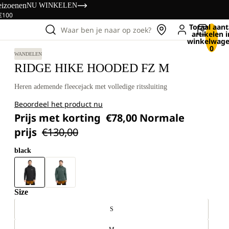
eizoenen
NU WINKELEN
 €100
Totaal aant
Waar ben je naar op zoek?
artikelen i
winkelwage
0
WANDELEN
RIDGE HIKE HOODED FZ M
Heren ademende fleecejack met volledige ritssluiting
Beoordeel het product nu
Prijs met korting
€78,00
Normale
prijs
€130,00
black
Size
S