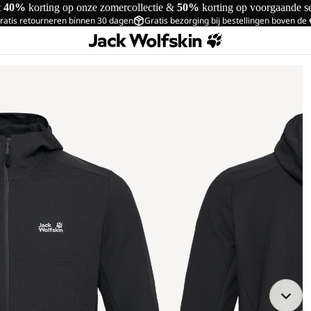
t
40%
korting op onze zomercollectie &
50%
korting op voorgaande s
ratis retourneren binnen 30 dagen
Gratis bezorging bij bestellingen boven de