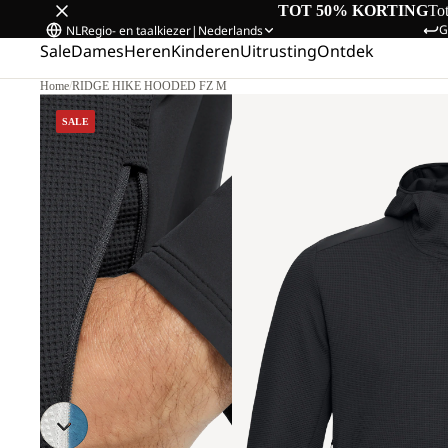
TOT 50% KORTING
To
G
NL
Regio- en taalkiezer
|
Nederlands
Sale
Dames
Heren
Kinderen
Uitrusting
Ontdek
Home
/
RIDGE HIKE HOODED FZ M
SALE