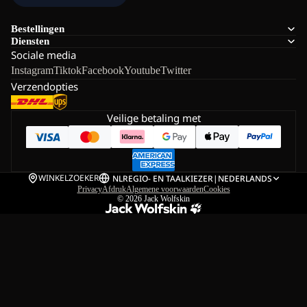
Bestellingen
Diensten
Sociale media
Instagram
Tiktok
Facebook
Youtube
Twitter
Verzendopties
Veilige betaling met
WINKELZOEKER
NL
REGIO- EN TAALKIEZER
|
NEDERLANDS
Privacy
Afdruk
Algemene voorwaarden
Cookies
© 2026
Jack Wolfskin