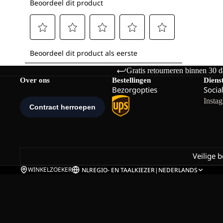
Gratis retourneren binnen 30 
Over ons
Bestellingen
Diens
Bezorgopties
Socia
Insta
Veilige 
WINKELZOEKER
NL
REGIO- EN TAALKIEZER
|
NEDERLANDS