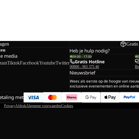
dagen
Gratis
ten
Heb je hulp nodig?
le media
09:00 - 17:00
Gratis Hotline
gram
Tiktok
Facebook
Youtube
Twitter
00800 - 965 375 46
Be
Nieuwsbrief
Wees als eerste op de hoogte van nieu
exclusieve evenementen en online aanb
betaling met
Privacy
Afdruk
Algemene voorwaarden
Cookies