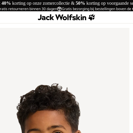
t
40%
korting op onze zomercollectie &
50%
korting op voorgaande s
ratis retourneren binnen 30 dagen
Gratis bezorging bij bestellingen boven de