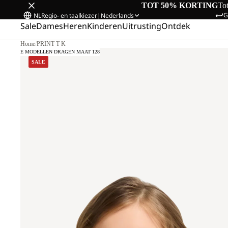
TOT 50% KORTING
To
G
NL
Regio- en taalkiezer
|
Nederlands
Sale
Dames
Heren
Kinderen
Uitrusting
Ontdek
Home
/
PRINT T K
ONZE MODELLEN DRAGEN MAAT 128
SALE