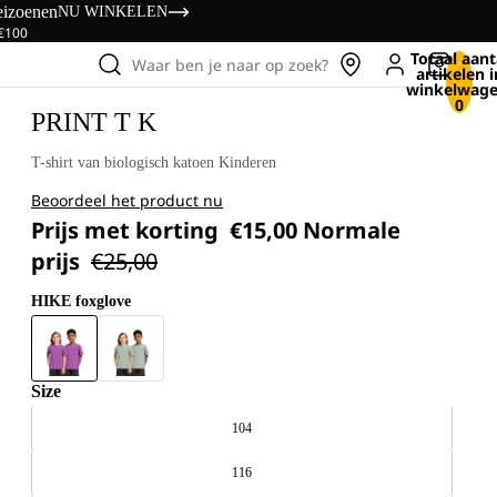
eizoenen
NU WINKELEN
 €100
Totaal aant
Waar ben je naar op zoek?
artikelen i
winkelwage
0
PRINT T K
T-shirt van biologisch katoen Kinderen
Beoordeel het product nu
Prijs met korting
€15,00
Normale
prijs
€25,00
HIKE foxglove
Size
104
116