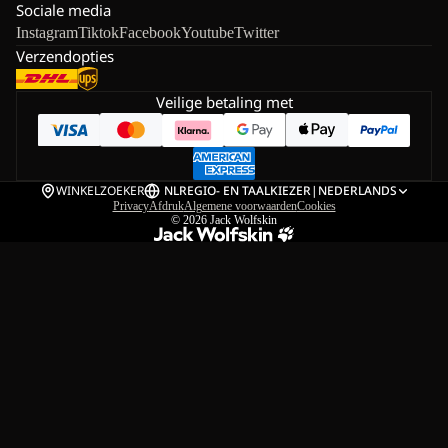
Sociale media
Instagram
Tiktok
Facebook
Youtube
Twitter
Verzendopties
Veilige betaling met
WINKELZOEKER
NL
REGIO- EN TAALKIEZER
|
NEDERLANDS
Privacy
Afdruk
Algemene voorwaarden
Cookies
© 2026
Jack Wolfskin