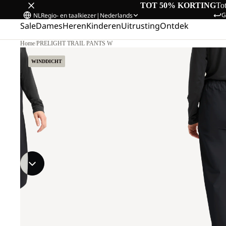
TOT 50% KORTING
To
G
NL
Regio- en taalkiezer
|
Nederlands
Sale
Dames
Heren
Kinderen
Uitrusting
Ontdek
Home
/
PRELIGHT TRAIL PANTS W
 M.
WINDDICHT