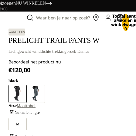
eizoenen
NU WINKELEN
 €100
Totaal aant
Waar ben je naar op zoek?
artikelen i
winkelwage
0
WANDELEN
PRELIGHT TRAIL PANTS W
Lichtgewicht winddichte trekkingbroek Dames
Beoordeel het product nu
€120,00
black
Size
Maattabel
Normale lengte
M