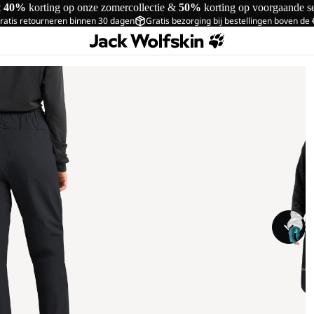
t
40%
korting op onze zomercollectie &
50%
korting op voorgaande s
ratis retourneren binnen 30 dagen
Gratis bezorging bij bestellingen boven de