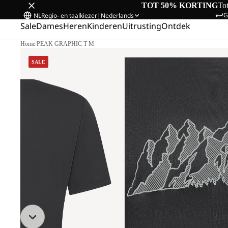
TOT 50% KORTING
To
G
NL
Regio- en taalkiezer
|
Nederlands
Sale
Dames
Heren
Kinderen
Uitrusting
Ontdek
Home
/
PEAK GRAPHIC T M
SALE