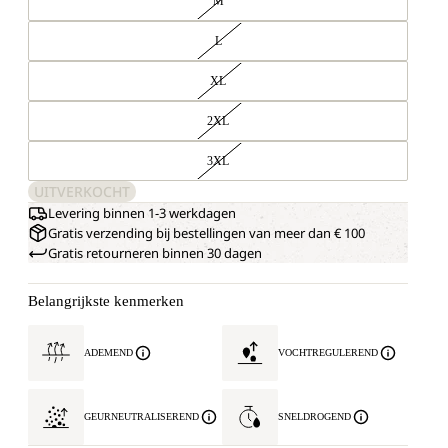
M
L
XL
2XL
3XL
UITVERKOCHT
Levering binnen 1-3 werkdagen
Gratis verzending bij bestellingen van meer dan € 100
Gratis retourneren binnen 30 dagen
Belangrijkste kenmerken
ADEMEND
VOCHTREGULEREND
GEURNEUTRALISEREND
SNELDROGEND