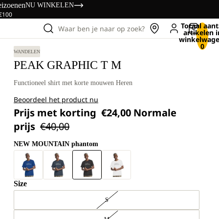
eizoenen
NU WINKELEN
 €100
Totaal aant
Waar ben je naar op zoek?
artikelen i
winkelwage
0
WANDELEN
PEAK GRAPHIC T M
Functioneel shirt met korte mouwen Heren
Beoordeel het product nu
Prijs met korting
€24,00
Normale
prijs
€40,00
NEW MOUNTAIN phantom
Size
S