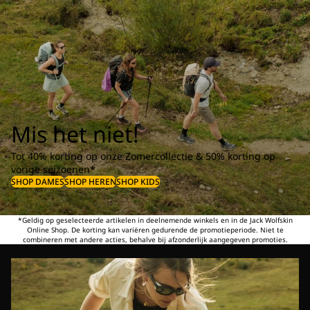
Mis het niet!
Tot 40% korting op onze Zomercollectie & 50% korting op
vorige seizoenen*
SHOP DAMES
SHOP HEREN
SHOP KIDS
*Geldig op geselecteerde artikelen in deelnemende winkels en in de Jack Wolfskin
Online Shop. De korting kan variëren gedurende de promotieperiode. Niet te
combineren met andere acties, behalve bij afzonderlijk aangegeven promoties.