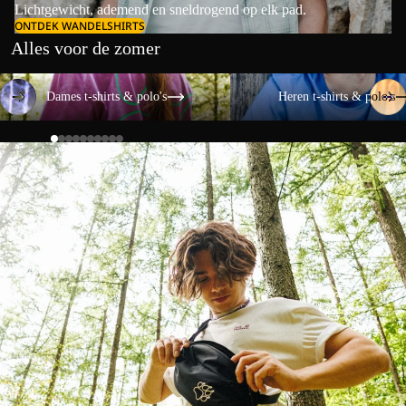
Lichtgewicht, ademend en sneldrogend op elk pad.
ONTDEK WANDELSHIRTS
Alles voor de zomer
Dames t-shirts & polo's
Heren t-shirts & polo's
Dames t-shirts & polo's
Heren t-shirts & polo's