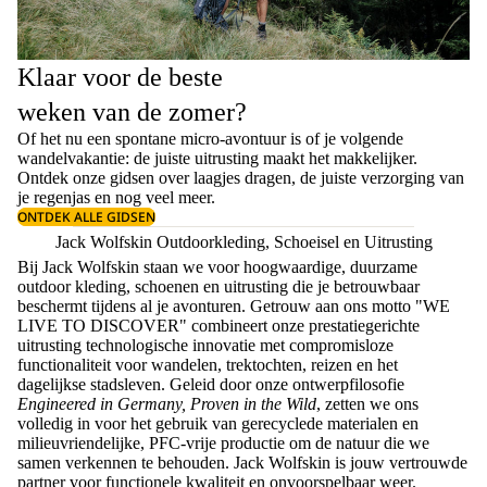
Klaar voor de beste
weken van de zomer?
Of het nu een spontane micro-avontuur is of je volgende
wandelvakantie: de juiste uitrusting maakt het makkelijker.
Ontdek onze gidsen over
laagjes dragen
, de juiste
verzorging van
je regenjas
en nog veel meer.
ONTDEK ALLE GIDSEN
Jack Wolfskin Outdoorkleding, Schoeisel en Uitrusting
Bij Jack Wolfskin staan we voor hoogwaardige, duurzame
outdoor kleding, schoenen en uitrusting die je betrouwbaar
beschermt tijdens al je avonturen. Getrouw aan ons motto "WE
LIVE TO DISCOVER" combineert onze prestatiegerichte
uitrusting technologische innovatie met compromisloze
functionaliteit voor wandelen, trektochten, reizen en het
dagelijkse stadsleven. Geleid door onze ontwerpfilosofie
Engineered in Germany, Proven in the Wild
, zetten we ons
volledig in voor het gebruik van gerecyclede materialen en
milieuvriendelijke, PFC-vrije productie om de natuur die we
samen verkennen te behouden. Jack Wolfskin is jouw vertrouwde
partner voor functionele kwaliteit en onvoorspelbaar weer.