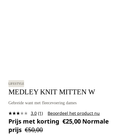
eizoenen
NU WINKELEN
 €100
Totaal aant
Waar ben je naar op zoek?
artikelen i
winkelwage
0
LIFESTYLE
MEDLEY KNIT MITTEN W
Gebreide want met fleecevoering dames
3.0
(1)
Beoordeel het product nu
Lees
Prijs met korting
€25,00
Normale
1
beoordeling.
prijs
€50,00
Dezelfde
paginalink.
linen
Size
Maattabel
S