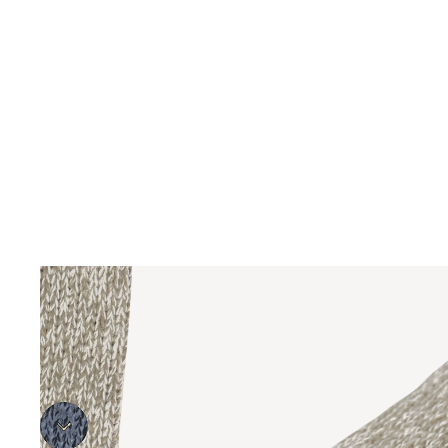
TOT 50% KORTING
To
G
NL
Regio- en taalkiezer
|
Nederlands
Sale
Dames
Heren
Kinderen
Uitrusting
Ontdek
Home
/
MEDLEY KNIT MITTEN W
SALE