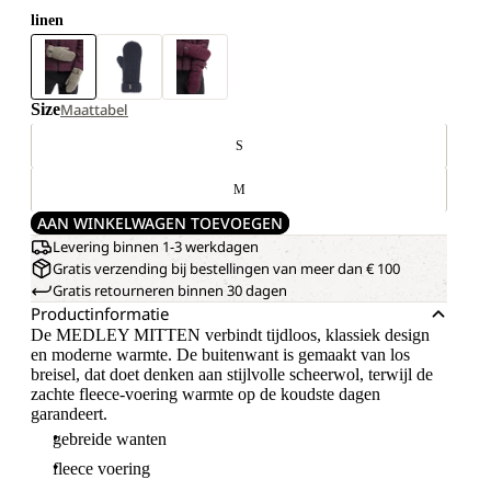
M
AAN WINKELWAGEN TOEVOEGEN
Levering binnen 1-3 werkdagen
Gratis verzending bij bestellingen van meer dan € 100
Gratis retourneren binnen 30 dagen
Productinformatie
De MEDLEY MITTEN verbindt tijdloos, klassiek design
en moderne warmte. De buitenwant is gemaakt van los
breisel, dat doet denken aan stijlvolle scheerwol, terwijl de
zachte fleece-voering warmte op de koudste dagen
garandeert.
gebreide wanten
fleece voering
Gewicht: 0.13 kg
Normale pasvorm
Materialen
Wasvoorschriften
Artikelnr.
A65233_5940_A06