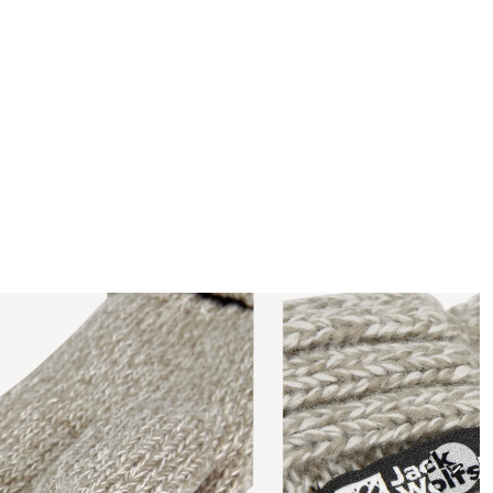
t
40%
korting op onze zomercollectie &
50%
korting op voorgaande s
ratis retourneren binnen 30 dagen
Gratis bezorging bij bestellingen boven de