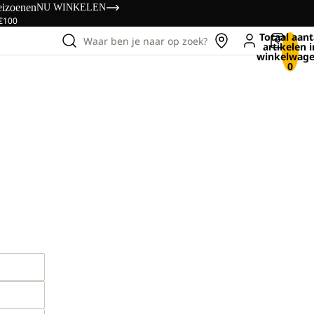
eizoenen
NU WINKELEN
 €100
Totaal aant
Waar ben je naar op zoek?
artikelen i
winkelwage
0