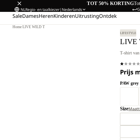
TOT 50% KORTING
To
G
NL
Regio- en taalkiezer
|
Nederlands
Sale
Dames
Heren
Kinderen
Uitrusting
Ontdek
Home
/
LIVE WILD T
LIFESTYLE
LIVE
T-shirt van
Prijs 
PAW grey 
Size
Maatt