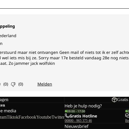
dagen
Gratis
ten
Heb je hulp nodig?
le media
09:00 - 17:00
Gratis Hotline
gram
Tiktok
Facebook
Youtube
Twitter
00800 - 965 375 46
Be
Nieuwsbrief