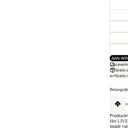
AAN WI
Leveri
Gratis 
Gratis
Belangrij
B
Producti
Het LIVE 
jungle van