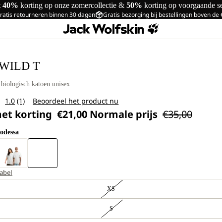
t
40%
korting op onze zomercollectie &
50%
korting op voorgaande s
ratis retourneren binnen 30 dagen
Gratis bezorging bij bestellingen boven de
 WILD T
 biologisch katoen unisex
1.0
(1)
Beoordeel het product nu
Lees
met korting
€21,00
Normale prijs
€35,00
1
beoordeling.
Dezelfde
odessa
paginalink.
abel
XS
S