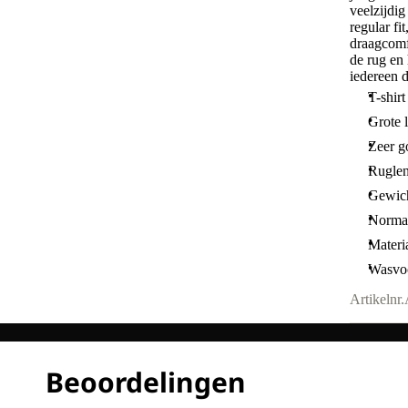
veelzijdig
regular f
draagcomf
de rug en 
iedereen d
T-shir
Grote 
Zeer g
Ruglen
Gewich
Norma
Materi
Wasvoo
Artikelnr.