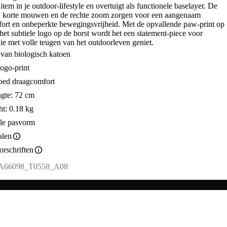
 item in je outdoor-lifestyle en overtuigt als functionele baselayer. De
it, korte mouwen en de rechte zoom zorgen voor een aangenaam
ort en onbeperkte bewegingsvrijheid. Met de opvallende paw-print op
het subtiele logo op de borst wordt het een statement-piece voor
ie met volle teugen van het outdoorleven geniet.
t van biologisch katoen
logo-print
oed draagcomfort
gte: 72 cm
t: 0.18 kg
le pasvorm
alen
rschriften
A66098_T0558_A08