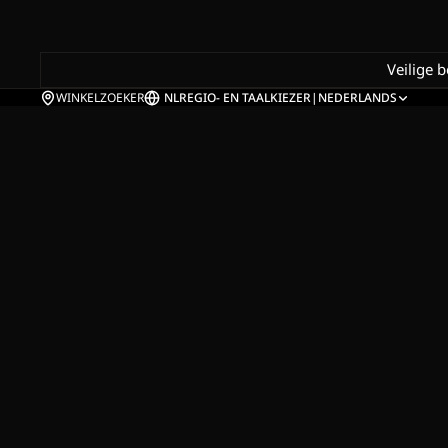
Veilige 
WINKELZOEKER
NL
REGIO- EN TAALKIEZER
|
NEDERLANDS