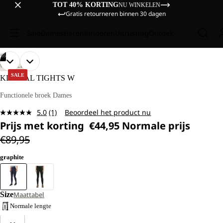
TOT 40% KORTING
NU WINKELEN
Gratis retourneren binnen 30 dagen
Sale
Dames
Heren
Kinderen
Uitrusting
Ontdek
/
05
AFBEELDING
AFBEELDING
AFBEELDING
AFBEELDING
AFBEELDING
ONS
ONS
WANDELEN
MODEL
MODEL
OPENEN
OPENEN
OPENEN
OPENEN
OPENEN
SALE
KLINTAL TIGHTS W
IS
IS
IN
IN
IN
IN
IN
174
174
VOLLEDIG
VOLLEDIG
VOLLEDIG
VOLLEDIG
VOLLEDIG
Functionele broek Dames
CM
CM
SCHERM
SCHERM
SCHERM
SCHERM
SCHERM
LANG
LANG
5.0
(1)
Beoordeel het product nu
EN
EN
Lees
DRAAGT
DRAAGT
Prijs met korting
€44,95
Normale prijs
1
MAAT
MAAT
beoordeling.
€89,95
M.
M.
Dezelfde
paginalink.
graphite
Size
Maattabel
Normale lengte