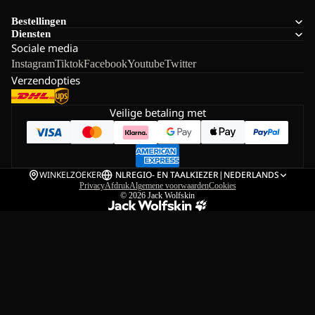
Bestellingen
Diensten
Sociale media
Instagram
Tiktok
Facebook
Youtube
Twitter
Verzendopties
Veilige betaling met
WINKELZOEKER
NL
REGIO- EN TAALKIEZER
|
NEDERLANDS
Privacy
Afdruk
Algemene voorwaarden
Cookies
© 2026
Jack Wolfskin