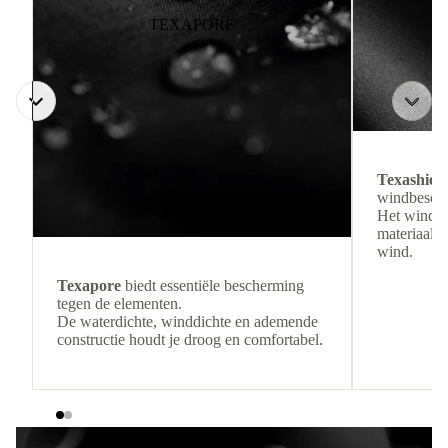
TEXAPORE
Texashiel
windbesche
Het winddi
materiaal b
wind.
Texapore
biedt essentiële bescherming
tegen de elementen.
De waterdichte, winddichte en ademende
constructie houdt je droog en comfortabel.