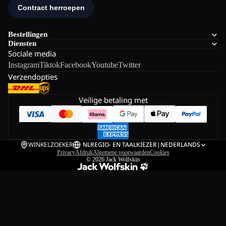
Bestellingen
Diensten
Sociale media
Instagram
Tiktok
Facebook
Youtube
Twitter
Verzendopties
Veilige betaling met
WINKELZOEKER
NL
REGIO- EN TAALKIEZER
|
NEDERLANDS
Privacy
Afdruk
Algemene voorwaarden
Cookies
© 2026
Jack Wolfskin