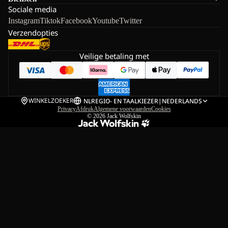
Sociale media
Instagram
Tiktok
Facebook
Youtube
Twitter
Verzendopties
Veilige betaling met
WINKELZOEKER
NL
REGIO- EN TAALKIEZER
|
NEDERLANDS
Privacy
Afdruk
Algemene voorwaarden
Cookies
© 2026
Jack Wolfskin