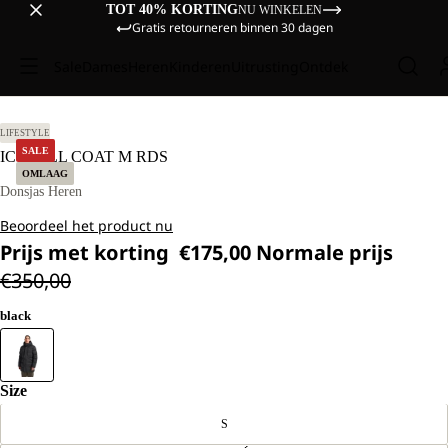
TOT 40% KORTING
NU WINKELEN
Gratis retourneren binnen 30 dagen
Sale
Dames
Heren
Kinderen
Uitrusting
Ontdek
 L.
LIFESTYLE
SALE
ICY HILL COAT M RDS
OMLAAG
Donsjas Heren
Beoordeel het product nu
Prijs met korting
€175,00
Normale prijs
€350,00
black
Size
S