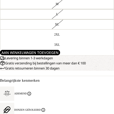
M
L
XL
2XL
3XL
AAN WINKELWAGEN TOEVOEGEN
Levering binnen 1-3 werkdagen
Gratis verzending bij bestellingen van meer dan € 100
Gratis retourneren binnen 30 dagen
Belangrijkste kenmerken
AFBEELDING
ONS
MODEL
OPENEN
IS
IN
ADEMEND
186
VOLLEDIG
CM
SCHERM
LANG
EN
DONZEN GEÏSOLEERD
DRAAGT