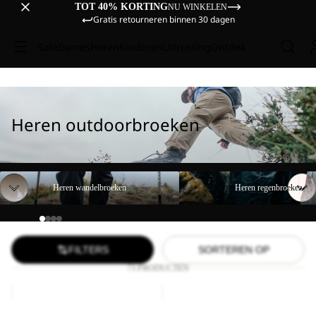
TOT 40% KORTING
NU WINKELEN
Gratis retourneren binnen 30 dagen
Sale
Dames
Heren
Kinderen
Uitrusting
Ontdek
Heren outdoorbroeken
Heren wandelbroeken
Heren regenbroeken
Heren wandelbroeken
Heren regenbroeken
FILTERS
SORTEREN OP
73 PRODUCTEN
DUNELAND
FIND
SHORTS
THE