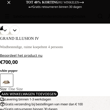
TOT 40% KORTING
NU WINKELEN
Gratis retourneren binnen 30 dagen
Sale
Dames
Heren
Kinderen
Uitrusting
Ontdek
/
03
AFBEELDING
AFBEELDING
AFBEELDING
DISCOVERY
OPENEN
OPENEN
OPENEN
GRAND ILLUSION IV
IN
IN
IN
VOLLEDIG
VOLLEDIG
VOLLEDIG
Windbestendige, ruime koepeltent 4 persoons
SCHERM
SCHERM
SCHERM
Beoordeel het product nu
€700,00
white pepper
Size
One Size
AAN WINKELWAGEN TOEVOEGEN
Levering binnen 1-3 werkdagen
Gratis verzending bij bestellingen van meer dan € 100
Gratis retourneren binnen 30 dagen