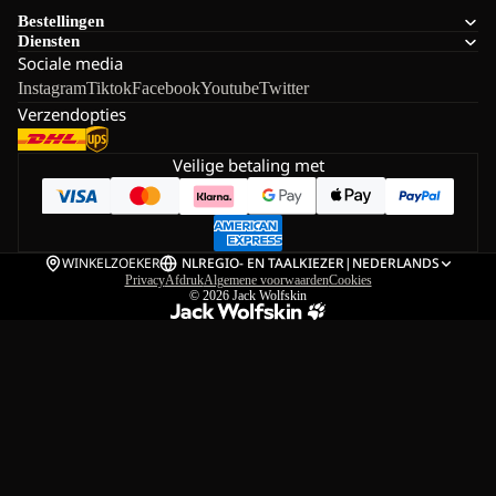
Bestellingen
Diensten
Sociale media
Instagram
Tiktok
Facebook
Youtube
Twitter
Verzendopties
Veilige betaling met
WINKELZOEKER
NL
REGIO- EN TAALKIEZER
|
NEDERLANDS
Privacy
Afdruk
Algemene voorwaarden
Cookies
© 2026
Jack Wolfskin