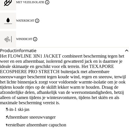
MET VEZELISOLATIE
WATERDICHT
WINDDICHT
Productinformatie
Het FLOWLINE 3IN1 JACKET combineert bescherming tegen het
weer en een afneembaar, isolerend gewatteerd jack en is daarmee je
ideale skimaatje en geschikt voor elk terrein. Het TEXAPORE
ECOSPHERE PRO STRETCH buitenjack met afneembare
sneeuwvanger beschermt tegen koude wind, regen en sneeuw, terwijl
het lichte binnenjack zorgt voor voldoende warmte-isolatie om je ook
tijdens koude ritjes op de skilift lekker warm te houden. Draag de
afzonderlijke delen, afhankelijk van de weersomstandigheden, hetzij
alleen of samen tijdens je winteravonturen, tijdens het skiën en als
maximale bescherming vereist is.
3-in-1 ski-jas
Afneembare sneeuwvanger
verstelbare afneembare capuchon