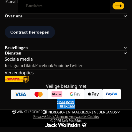
E-mail
Over ons
Bestellingen
Diensten
Sociale media
Instagram
Tiktok
Facebook
Youtube
Twitter
Verzendopties
Veilige betaling met
WINKELZOEKER
NL
REGIO- EN TAALKIEZER
|
NEDERLANDS
Privacy
Afdruk
Algemene voorwaarden
Cookies
© 2026
Jack Wolfskin