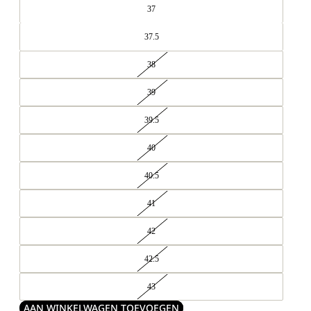
37
37.5
38
39
39.5
40
40.5
41
42
42.5
43
AAN WINKELWAGEN TOEVOEGEN