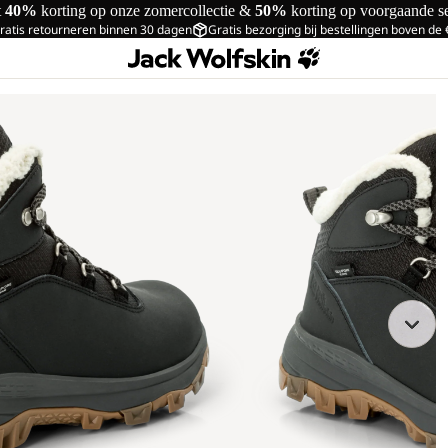
t
40%
korting op onze zomercollectie &
50%
korting op voorgaande s
ratis retourneren binnen 30 dagen
Gratis bezorging bij bestellingen boven de