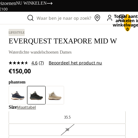
eizoenen
NU WINKELEN
 €100
Totaal aant
Waar ben je naar op zoek?
artikelen i
winkelwage
0
LIFESTYLE
EVERQUEST TEXAPORE MID W
Waterdichte wandelschoenen Dames
4.6
(7)
Beoordeel het product nu
Lees
€150,00
7
beoordelingen.
Dezelfde
phantom
paginalink.
Size
Maattabel
35.5
36