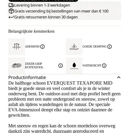
Levering binnen 1-3 werkdagen
Gratis verzending bij bestellingen van meer dan € 100
Gratis retourneren binnen 30 dagen
Belangrijkste kenmerken
ADEMEND
GOEDE DEMPING
ZEKER-GRIP
WATERDICHT
BUITENZOOL
Productinformatie
De halfhoge schoen EVERQUEST TEXAPORE MID
biedt je goede steun en veel comfort als je in de winter
onderweg bent. De outdoor-zool met diep profiel heeft geen
probleem met een natte ondergrond en sneeuw, zowel op
asfalt als tijdens wandelingen in de natuur. De speciale
EVA-binnenzool dempt elke stap en ontziet daarmee de
gewrichten.
Met sneeuw en regen kan de schoen moeiteloos overweg
dankzij zijn waterdicht, duurzaam geproduceerd en