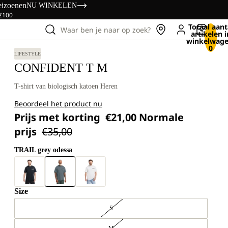
eizoenen
NU WINKELEN
 €100
Totaal aant
Waar ben je naar op zoek?
artikelen i
winkelwage
0
LIFESTYLE
CONFIDENT T M
T-shirt van biologisch katoen Heren
Beoordeel het product nu
Prijs met korting
€21,00
Normale
prijs
€35,00
TRAIL grey odessa
Size
S