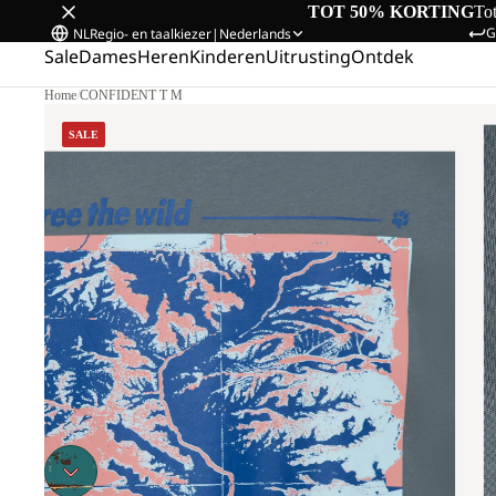
TOT 50% KORTING
To
G
NL
Regio- en taalkiezer
|
Nederlands
Sale
Dames
Heren
Kinderen
Uitrusting
Ontdek
Home
/
CONFIDENT T M
SALE