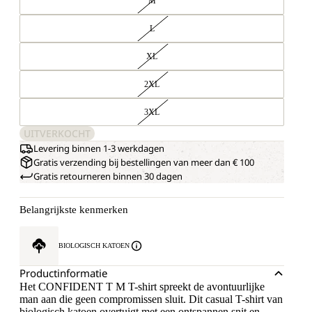
M
L
XL
2XL
3XL
UITVERKOCHT
Levering binnen 1-3 werkdagen
Gratis verzending bij bestellingen van meer dan € 100
Gratis retourneren binnen 30 dagen
Belangrijkste kenmerken
BIOLOGISCH KATOEN
Productinformatie
Het CONFIDENT T M T-shirt spreekt de avontuurlijke
man aan die geen compromissen sluit. Dit casual T-shirt van
biologisch katoen overtuigt met een ontspannen snit en