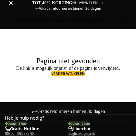
TOT 40% KORTING
NU WINKELEN
Gratis retourneren binnen 30 dagen
Sale
Dames
Heren
Kinderen
Uitrusting
Ontdek
Pagina niet gevonden
De link is mogelijk onjuist, of de pagina is verwijderd.
VERDER WINKELEN
Gratis retourneren binnen 30 dagen
Heb je hulp nodig?
09:00 - 17:00
00:00 - 24:00
Gratis Hotline
Livechat
00800 - 965 375 46
Begin een gesprek