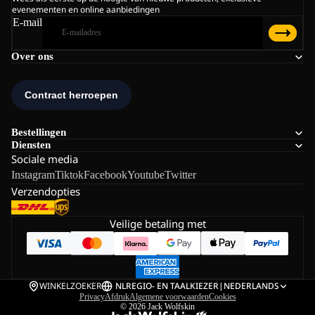
evenementen en online aanbiedingen
E-mail
Over ons
Bestellingen
Diensten
Sociale media
Instagram
Tiktok
Facebook
Youtube
Twitter
Verzendopties
Veilige betaling met
WINKELZOEKER
NL
REGIO- EN TAALKIEZER
|
NEDERLANDS
Privacy
Afdruk
Algemene voorwaarden
Cookies
© 2026
Jack Wolfskin