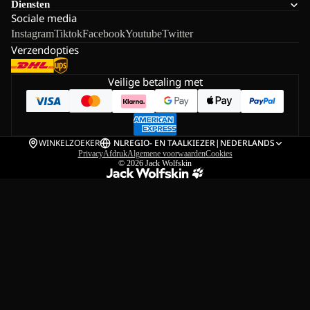
Diensten
Sociale media
Instagram
Tiktok
Facebook
Youtube
Twitter
Verzendopties
Veilige betaling met
WINKELZOEKER
NL
REGIO- EN TAALKIEZER
|
NEDERLANDS
Privacy
Afdruk
Algemene voorwaarden
Cookies
© 2026
Jack Wolfskin