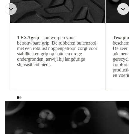
TEXAgrip
is ontworpen voor
Texapore 
betrouwbare grip. De rubberen buitenzool
beschermin
met een robuust noppenpatroon zorgt voor
De zeer wa
stabiliteit en grip op natte en droge
ademende c
ondergronden, terwijl hij langdurige
gerecyclede
slijtvastheid biedt.
comfortabe
productiere
en voering