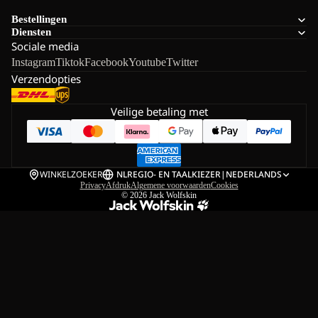
Bestellingen
Diensten
Sociale media
Instagram
Tiktok
Facebook
Youtube
Twitter
Verzendopties
Veilige betaling met
WINKELZOEKER
NL
REGIO- EN TAALKIEZER
|
NEDERLANDS
Privacy
Afdruk
Algemene voorwaarden
Cookies
© 2026
Jack Wolfskin