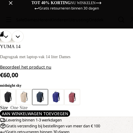
TOT 40% KORTING
NU WINKELEN
Gratis retourneren binnen 30 dagen
Sale
Dames
Heren
Kinderen
Uitrusting
Ontdek
/
12
AFBEELDING
AFBEELDING
AFBEELDING
AFBEELDING
AFBEELDING
AFBEELDING
AFBEELDING
AFBEELDING
AFBEELDING
AFBEELDING
AFBEELDING
AFBEELDING
LIFESTYLE
OPENEN
OPENEN
OPENEN
OPENEN
OPENEN
OPENEN
OPENEN
OPENEN
OPENEN
OPENEN
OPENEN
OPENEN
YUMA 14
IN
IN
IN
IN
IN
IN
IN
IN
IN
IN
IN
IN
VOLLEDIG
VOLLEDIG
VOLLEDIG
VOLLEDIG
VOLLEDIG
VOLLEDIG
VOLLEDIG
VOLLEDIG
VOLLEDIG
VOLLEDIG
VOLLEDIG
VOLLEDIG
Dagrugzak met laptop-vak 14 liter Dames
SCHERM
SCHERM
SCHERM
SCHERM
SCHERM
SCHERM
SCHERM
SCHERM
SCHERM
SCHERM
SCHERM
SCHERM
Beoordeel het product nu
€60,00
midnight sky
Size
One Size
AAN WINKELWAGEN TOEVOEGEN
Levering binnen 1-3 werkdagen
Gratis verzending bij bestellingen van meer dan € 100
Gratis retourneren binnen 30 dagen